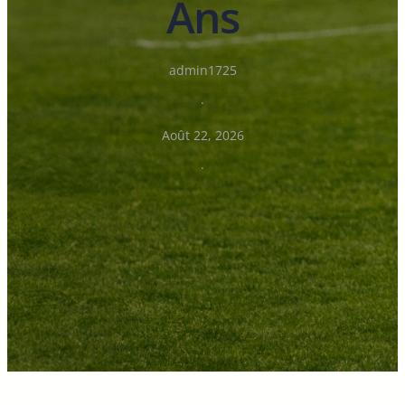
Ans
admin1725
·
Août 22, 2026
·