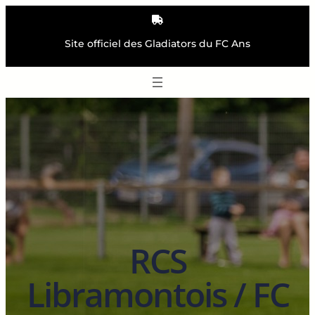
Aller
au
contenu
Site officiel des Gladiators du FC Ans
RCS
Libramontois / FC