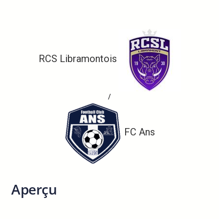
RCS Libramontois
/
FC Ans
Aperçu