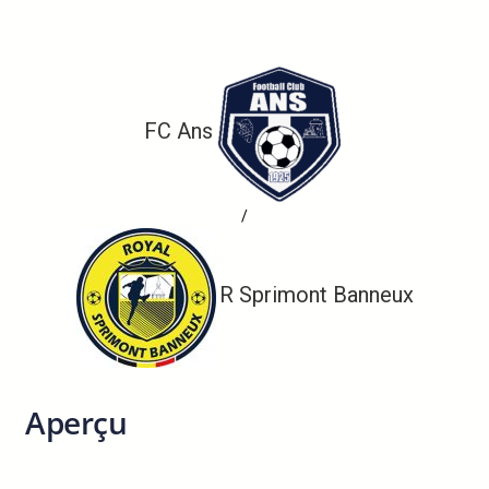
FC Ans
/
R Sprimont Banneux
Aperçu