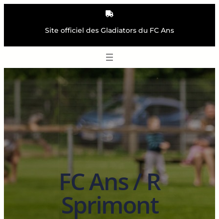
Aller
au
contenu
Site officiel des Gladiators du FC Ans
FC Ans / R
Sprimont