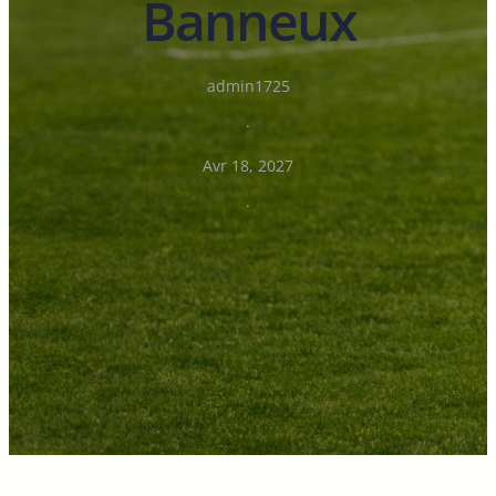
Banneux
admin1725
·
Avr 18, 2027
·