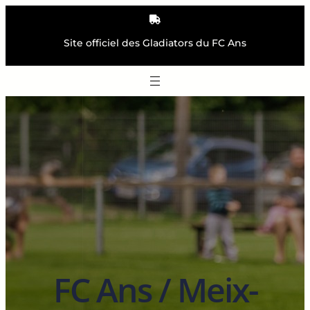
Aller
au
contenu
Site officiel des Gladiators du FC Ans
FC Ans / Meix-