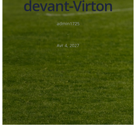
devant-Virton
admin1725
·
Avr 4, 2027
·