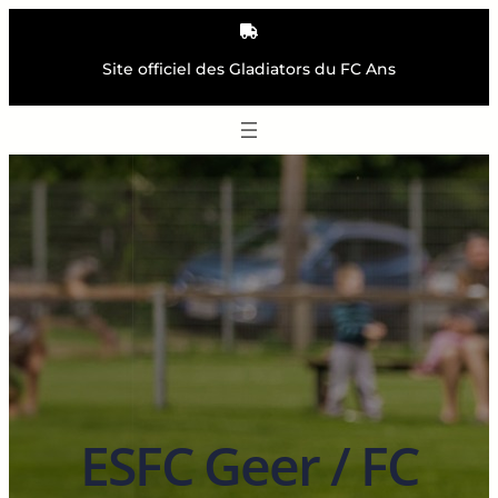
Aller
au
contenu
Site officiel des Gladiators du FC Ans
ESFC Geer / FC