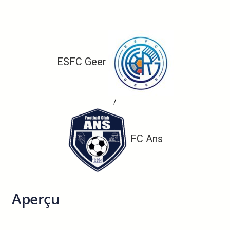
ESFC Geer
/
FC Ans
Aperçu