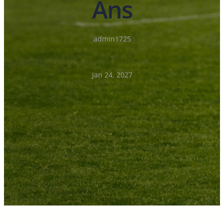
Ans
admin1725
·
Jan 24, 2027
·